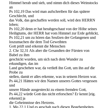
Himmel herab und sieh, und nimm dich dieses Weinstocks
an
Ps 102,19 Das wird man aufschreiben für das spätere
Geschlecht, und
das Volk, das geschaffen werden soll, wird den HERRN
loben;
Ps 102,20 denn er hat herabgeschaut von der Höhe seines
Heiligtums, der HERR hat vom Himmel zur Erde geblickt,
Ps 102,21 um zu hören das Seufzen der Gefangenen und
loszumachen die dem Tod Geweihten
Gott prüft und erkennt die Menschen
2. Chr 32,31 Als aber die Gesandten der Fürsten von
Babel zu ihm
geschickt wurden, um sich nach dem Wunder zu
erkundigen, das im
Land geschehen war, da verließ ihn Gott, um ihn auf die
Probe zu
stellen, damit er alles erkenne, was in seinem Herzen war.
Ps 44,21 Hätten wir den Namen unseres Gottes vergessen
und
unsere Hände ausgestreckt zu einem fremden Gott,
Ps 44,22 würde Gott das nicht erforschen? Er kennt [eig.
erkennt] ja
die Geheimnisse des Herzens.
1. Mo 22,1 Und es geschah nach diesen Begebenheiten,