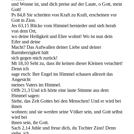
und Wonne ist, und dich preise auf der Laute, o Gott, mein
Gott!
Ps 84,8 Sie schreiten von Kraft zu Kraft, erscheinen vor
Gott in Zion.
Jes 63,15 Blicke vom Himmel hernieder und sieh herab
von dem Ort,
wo deine Heiligkeit und Ehre wohnt! Wo ist nun dein
Eifer und deine
Macht? Das Aufwallen deiner Liebe und deiner
Barmherzigkeit hält
sich gegen mich zurück!
Mt 18,10 Seht zu, dass ihr keinen dieser Kleinen verachtet!
Denn ich
sage euch: Ihre Engel im Himmel schauen allezeit das
Angesicht
meines Vaters im Himmel.
Offb 21,3 Und ich hörte eine laute Stimme aus dem
Himmel sagen:
Siehe, das Zelt Gottes bei den Menschen! Und er wird bei
ihnen
wohnen; und sie werden seine Völker sein, und Gott selbst
wird bei
ihnen sein, ihr Gott.
Sach 2,14 Juble und freue dich, du Tochter Zion! Denn
siehe, ich