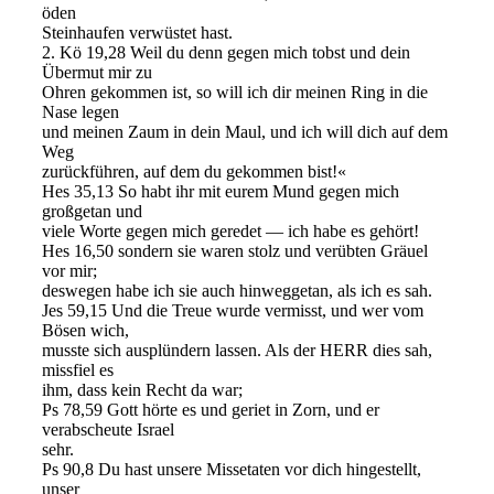
öden
Steinhaufen verwüstet hast.
2. Kö 19,28 Weil du denn gegen mich tobst und dein
Übermut mir zu
Ohren gekommen ist, so will ich dir meinen Ring in die
Nase legen
und meinen Zaum in dein Maul, und ich will dich auf dem
Weg
zurückführen, auf dem du gekommen bist!«
Hes 35,13 So habt ihr mit eurem Mund gegen mich
großgetan und
viele Worte gegen mich geredet — ich habe es gehört!
Hes 16,50 sondern sie waren stolz und verübten Gräuel
vor mir;
deswegen habe ich sie auch hinweggetan, als ich es sah.
Jes 59,15 Und die Treue wurde vermisst, und wer vom
Bösen wich,
musste sich ausplündern lassen. Als der HERR dies sah,
missfiel es
ihm, dass kein Recht da war;
Ps 78,59 Gott hörte es und geriet in Zorn, und er
verabscheute Israel
sehr.
Ps 90,8 Du hast unsere Missetaten vor dich hingestellt,
unser