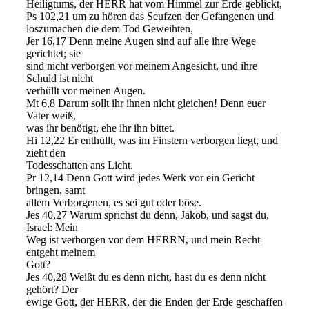
Heiligtums, der HERR hat vom Himmel zur Erde geblickt,
Ps 102,21 um zu hören das Seufzen der Gefangenen und
loszumachen die dem Tod Geweihten,
Jer 16,17 Denn meine Augen sind auf alle ihre Wege
gerichtet; sie
sind nicht verborgen vor meinem Angesicht, und ihre
Schuld ist nicht
verhüllt vor meinen Augen.
Mt 6,8 Darum sollt ihr ihnen nicht gleichen! Denn euer
Vater weiß,
was ihr benötigt, ehe ihr ihn bittet.
Hi 12,22 Er enthüllt, was im Finstern verborgen liegt, und
zieht den
Todesschatten ans Licht.
Pr 12,14 Denn Gott wird jedes Werk vor ein Gericht
bringen, samt
allem Verborgenen, es sei gut oder böse.
Jes 40,27 Warum sprichst du denn, Jakob, und sagst du,
Israel: Mein
Weg ist verborgen vor dem HERRN, und mein Recht
entgeht meinem
Gott?
Jes 40,28 Weißt du es denn nicht, hast du es denn nicht
gehört? Der
ewige Gott, der HERR, der die Enden der Erde geschaffen