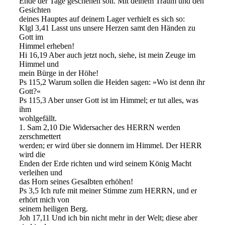
Ende der Tage geschehen soll. Mit deinem Traum und den
Gesichten
deines Hauptes auf deinem Lager verhielt es sich so:
Klgl 3,41 Lasst uns unsere Herzen samt den Händen zu
Gott im
Himmel erheben!
Hi 16,19 Aber auch jetzt noch, siehe, ist mein Zeuge im
Himmel und
mein Bürge in der Höhe!
Ps 115,2 Warum sollen die Heiden sagen: »Wo ist denn ihr
Gott?«
Ps 115,3 Aber unser Gott ist im Himmel; er tut alles, was
ihm
wohlgefällt.
1. Sam 2,10 Die Widersacher des HERRN werden
zerschmettert
werden; er wird über sie donnern im Himmel. Der HERR
wird die
Enden der Erde richten und wird seinem König Macht
verleihen und
das Horn seines Gesalbten erhöhen!
Ps 3,5 Ich rufe mit meiner Stimme zum HERRN, und er
erhört mich von
seinem heiligen Berg.
Joh 17,11 Und ich bin nicht mehr in der Welt; diese aber