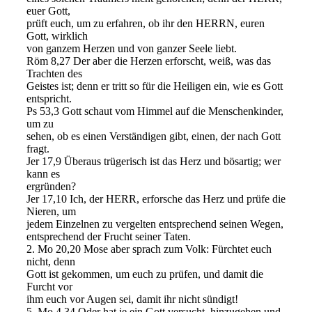
euer Gott,
prüft euch, um zu erfahren, ob ihr den HERRN, euren
Gott, wirklich
von ganzem Herzen und von ganzer Seele liebt.
Röm 8,27 Der aber die Herzen erforscht, weiß, was das
Trachten des
Geistes ist; denn er tritt so für die Heiligen ein, wie es Gott
entspricht.
Ps 53,3 Gott schaut vom Himmel auf die Menschenkinder,
um zu
sehen, ob es einen Verständigen gibt, einen, der nach Gott
fragt.
Jer 17,9 Überaus trügerisch ist das Herz und bösartig; wer
kann es
ergründen?
Jer 17,10 Ich, der HERR, erforsche das Herz und prüfe die
Nieren, um
jedem Einzelnen zu vergelten entsprechend seinen Wegen,
entsprechend der Frucht seiner Taten.
2. Mo 20,20 Mose aber sprach zum Volk: Fürchtet euch
nicht, denn
Gott ist gekommen, um euch zu prüfen, und damit die
Furcht vor
ihm euch vor Augen sei, damit ihr nicht sündigt!
5. Mo 4,34 Oder hat je ein Gott versucht, hinzugehen und