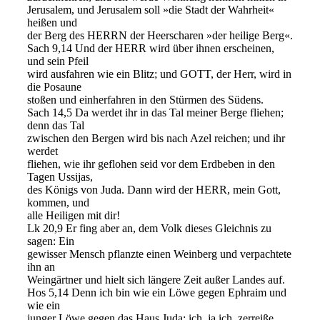
Jerusalem, und Jerusalem soll »die Stadt der Wahrheit«
heißen und
der Berg des HERRN der Heerscharen »der heilige Berg«.
Sach 9,14 Und der HERR wird über ihnen erscheinen,
und sein Pfeil
wird ausfahren wie ein Blitz; und GOTT, der Herr, wird in
die Posaune
stoßen und einherfahren in den Stürmen des Südens.
Sach 14,5 Da werdet ihr in das Tal meiner Berge fliehen;
denn das Tal
zwischen den Bergen wird bis nach Azel reichen; und ihr
werdet
fliehen, wie ihr geflohen seid vor dem Erdbeben in den
Tagen Ussijas,
des Königs von Juda. Dann wird der HERR, mein Gott,
kommen, und
alle Heiligen mit dir!
Lk 20,9 Er fing aber an, dem Volk dieses Gleichnis zu
sagen: Ein
gewisser Mensch pflanzte einen Weinberg und verpachtete
ihn an
Weingärtner und hielt sich längere Zeit außer Landes auf.
Hos 5,14 Denn ich bin wie ein Löwe gegen Ephraim und
wie ein
junger Löwe gegen das Haus Juda; ich, ja ich, zerreiße