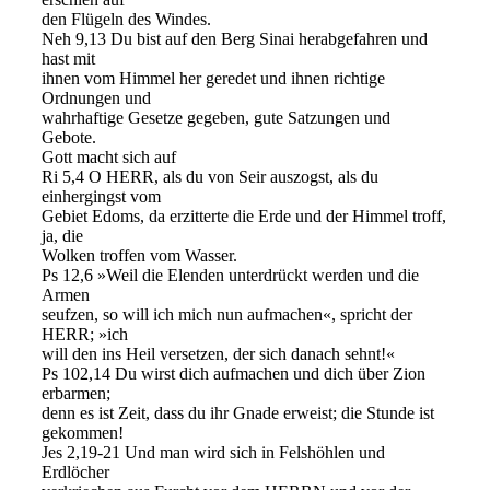
den Flügeln des Windes.
Neh 9,13 Du bist auf den Berg Sinai herabgefahren und
hast mit
ihnen vom Himmel her geredet und ihnen richtige
Ordnungen und
wahrhaftige Gesetze gegeben, gute Satzungen und
Gebote.
Gott macht sich auf
Ri 5,4 O HERR, als du von Seir auszogst, als du
einhergingst vom
Gebiet Edoms, da erzitterte die Erde und der Himmel troff,
ja, die
Wolken troffen vom Wasser.
Ps 12,6 »Weil die Elenden unterdrückt werden und die
Armen
seufzen, so will ich mich nun aufmachen«, spricht der
HERR; »ich
will den ins Heil versetzen, der sich danach sehnt!«
Ps 102,14 Du wirst dich aufmachen und dich über Zion
erbarmen;
denn es ist Zeit, dass du ihr Gnade erweist; die Stunde ist
gekommen!
Jes 2,19-21 Und man wird sich in Felshöhlen und
Erdlöcher