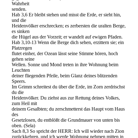
Wahrheit
senden.
Hab 3,6 Er bleibt stehen und misst die Erde, er sieht hin,
und die
Heidenvölker erschrecken; es zerbersten die uralten Berge,
es sinken
die Hügel aus der Vorzeit; er wandelt auf ewigen Pfaden.
Hab 3,10-13 Wenn die Berge dich sehen, erzittern sie; ein
Platzregen
flutet einher, der Ozean lässt seine Stimme hören, hoch
gehen seine
Wellen. Sonne und Mond treten in ihre Wohnung beim
Leuchten
deiner fliegenden Pfeile, beim Glanz deines blitzenden
Speers.
Im Grimm schreitest du über die Erde, im Zorn zerdrischst
du die
Heidenvölker. Du ziehst aus zur Rettung deines Volkes,
zum Heil mit
deinem Gesalbten; du zerschmetterst das Haupt vom Haus
des
Gesetzlosen, du entblößt die Grundmauer von unten bis
oben. (Sela)
Sach 8,3 So spricht der HERR: Ich will wieder nach Zion
zurückkehren, und ich werde Wohnung nehmen mitten in