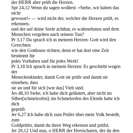
der HERR aber prüft die Herzen.
Spr 24,12 Wenn du sagen wolltest: »Siehe, wir haben das
nicht
gewusst!« — wird nicht der, welcher die Herzen prüft, es
erkennen,
und der auf deine Seele achthat, es wahrnehmen und dem
Menschen vergelten nach seinem Tun?
Pr 3,17 Da sprach ich in meinem Herzen: Gott wird den
Gerechten
wie den Gottlosen richten; denn er hat dort eine Zeit
bestimmt für
jedes Vorhaben und für jedes Werk!
Pr 3,18 Ich sprach in meinem Herzen: Es geschieht wegen
der
Menschenkinder, damit Gott sie prüfe und damit sie
einsehen, dass
sie an und für sich [wie das] Vieh sind.
Jes 48,10 Siehe, ich habe dich geläutert, aber nicht im
Silber[schmelzofen]; im Schmelzofen des Elends habe ich
dich
geprüft.
Jer 6,27 Ich habe dich zum Prüfer über mein Volk bestellt,
zum
Goldprüfer, damit du ihren Weg erkennst und prüfst.
Jer 20,12 Und nun, o HERR der Heerscharen, der du den