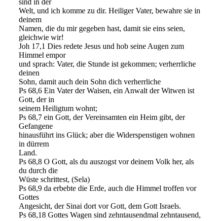
sind in der
Welt, und ich komme zu dir. Heiliger Vater, bewahre sie in
deinem
Namen, die du mir gegeben hast, damit sie eins seien,
gleichwie wir!
Joh 17,1 Dies redete Jesus und hob seine Augen zum
Himmel empor
und sprach: Vater, die Stunde ist gekommen; verherrliche
deinen
Sohn, damit auch dein Sohn dich verherrliche
Ps 68,6 Ein Vater der Waisen, ein Anwalt der Witwen ist
Gott, der in
seinem Heiligtum wohnt;
Ps 68,7 ein Gott, der Vereinsamten ein Heim gibt, der
Gefangene
hinausführt ins Glück; aber die Widerspenstigen wohnen
in dürrem
Land.
Ps 68,8 O Gott, als du auszogst vor deinem Volk her, als
du durch die
Wüste schrittest, (Sela)
Ps 68,9 da erbebte die Erde, auch die Himmel troffen vor
Gottes
Angesicht, der Sinai dort vor Gott, dem Gott Israels.
Ps 68,18 Gottes Wagen sind zehntausendmal zehntausend,