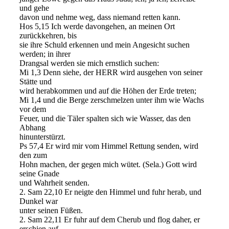
und gehe
davon und nehme weg, dass niemand retten kann.
Hos 5,15 Ich werde davongehen, an meinen Ort
zurückkehren, bis
sie ihre Schuld erkennen und mein Angesicht suchen
werden; in ihrer
Drangsal werden sie mich ernstlich suchen:
Mi 1,3 Denn siehe, der HERR wird ausgehen von seiner
Stätte und
wird herabkommen und auf die Höhen der Erde treten;
Mi 1,4 und die Berge zerschmelzen unter ihm wie Wachs
vor dem
Feuer, und die Täler spalten sich wie Wasser, das den
Abhang
hinunterstürzt.
Ps 57,4 Er wird mir vom Himmel Rettung senden, wird
den zum
Hohn machen, der gegen mich wütet. (Sela.) Gott wird
seine Gnade
und Wahrheit senden.
2. Sam 22,10 Er neigte den Himmel und fuhr herab, und
Dunkel war
unter seinen Füßen.
2. Sam 22,11 Er fuhr auf dem Cherub und flog daher, er
erschien auf