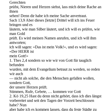
Gerechten
prüfst, Nieren und Herzen siehst, lass mich deine Rache an
ihnen
sehen! Denn dir habe ich meine Sache anvertraut.
Sach 13,9 Aber dieses [letzte] Drittel will ich ins Feuer
bringen und es
läutern, wie man Silber läutert, und ich will es prüfen, wie
man Gold
prüft. Es wird meinen Namen anrufen, und ich will ihm
antworten;
ich will sagen: »Das ist mein Volk!«, und es wird sagen:
»Der HERR ist
mein Gott!«
1. Thes 2,4 sondern so wie wir von Gott für tauglich
befunden
wurden, mit dem Evangelium betraut zu werden, so reden
wir auch
— nicht als solche, die den Menschen gefallen wollen,
sondern Gott,
der unsere Herzen prüft.
Stimmen, Rufe, Gebete, … kommen vor Gott
2. Kö 19,25 Hast du denn nicht gehört, dass ich dies längst
vorbereitet und seit den Tagen der Vorzeit beschlossen
habe? Nun
aber habe ich es kommen lassen, dass du feste Städte zu